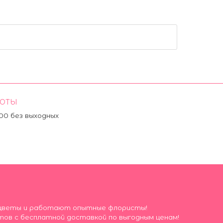
БОТЫ
:00 без выходных
ие цветы и работают опытные флористы!
тов с бесплатной доставкой по выгодным ценам!