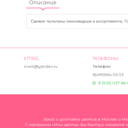
Описание
Свежие тюльпаны пионовидные в ассортименте, Го
EMAIL
ТЕЛЕФОНЫ
icveti@yandex.ru
Телефон:
8(499)964-53-53
8 (925) 037-68-
Заказ и доставка цветов в Москве и М
С магазином «Мои цветы» Вы быстро сможете ку