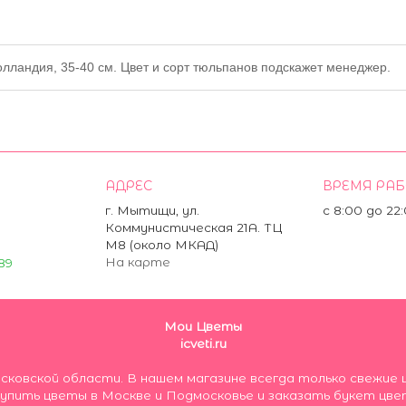
лландия, 35-40 см. Цвет и сорт тюльпанов подскажет менеджер.
АДРЕС
ВРЕМЯ РА
г. Мытищи, ул.
с 8:00 до 22
Коммунистическая 21А. ТЦ
М8 (около МКАД)
На карте
89
Мои Цветы
icveti.ru
осковской области. В нашем магазине всегда только свеж
пить цветы в Москве и Подмосковье и заказать букет цве