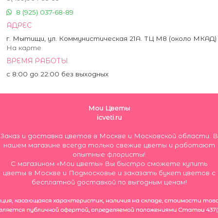
8 (925) 037-68-89
АДРЕС
г. Мытищи, ул. Коммунистическая 21А. ТЦ М8 (около МКАД)
На карте
ВРЕМЯ РАБОТЫ
с 8:00 до 22:00 без выходных
Мои Цветы
icveti.ru
Заказ и доставка цветов в Москве и Московской области. В
нашем магазине всегда только свежие цветы и работают
опытные флористы!
С магазином «Мои цветы» Вы быстро сможете купить
цветы в Москве и Подмосковье и заказать букет цветов с
бесплатной доставкой по выгодным ценам!