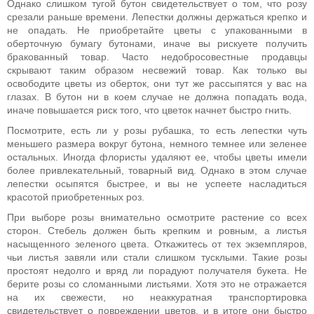
Однако слишком тугой бутон свидетельствует о том, что розу
срезали раньше времени. Лепестки должны держаться крепко и
не опадать. Не приобретайте цветы с упакованными в
оберточную бумагу бутонами, иначе вы рискуете получить
бракованный товар. Часто недобросовестные продавцы
скрывают таким образом несвежий товар. Как только вы
освободите цветы из оберток, они тут же рассыпятся у вас на
глазах. В бутон ни в коем случае не должна попадать вода,
иначе повышается риск того, что цветок начнет быстро гнить.
Посмотрите, есть ли у розы рубашка, то есть лепестки чуть
меньшего размера вокруг бутона, немного темнее или зеленее
остальных. Иногда флористы удаляют ее, чтобы цветы имели
более привлекательный, товарный вид. Однако в этом случае
лепестки осыпятся быстрее, и вы не успеете насладиться
красотой приобретенных роз.
При выборе розы внимательно осмотрите растение со всех
сторон. Стебель должен быть крепким и ровным, а листья
насыщенного зеленого цвета. Откажитесь от тех экземпляров,
чьи листья завяли или стали слишком тусклыми. Такие розы
простоят недолго и вряд ли порадуют получателя букета. Не
берите розы со сломанными листьями. Хотя это не отражается
на их свежести, но неаккуратная транспортировка
свидетельствует о повреждении цветов, и в итоге они быстро