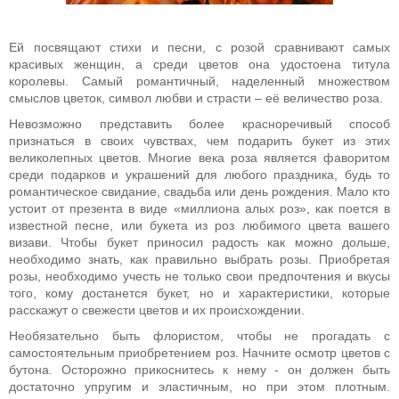
Ей посвящают стихи и песни, с розой сравнивают самых
красивых женщин, а среди цветов она удостоена титула
королевы. Самый романтичный, наделенный множеством
смыслов цветок, символ любви и страсти – её величество роза.
Невозможно представить более красноречивый способ
признаться в своих чувствах, чем подарить букет из этих
великолепных цветов. Многие века роза является фаворитом
среди подарков и украшений для любого праздника, будь то
романтическое свидание, свадьба или день рождения. Мало кто
устоит от презента в виде «миллиона алых роз», как поется в
известной песне, или букета из роз любимого цвета вашего
визави. Чтобы букет приносил радость как можно дольше,
необходимо знать, как правильно выбрать розы. Приобретая
розы, необходимо учесть не только свои предпочтения и вкусы
того, кому достанется букет, но и характеристики, которые
расскажут о свежести цветов и их происхождении.
Необязательно быть флористом, чтобы не прогадать с
самостоятельным приобретением роз. Начните осмотр цветов с
бутона. Осторожно прикоснитесь к нему - он должен быть
достаточно упругим и эластичным, но при этом плотным.