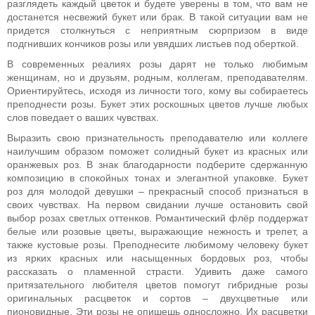
разглядеть каждый цветок и будете уверены в том, что вам не
достанется несвежий букет или брак. В такой ситуации вам не
придется столкнуться с неприятным сюрпризом в виде
подгнивших кончиков розы или увядших листьев под оберткой.
В современных реалиях розы дарят не только любимым
женщинам, но и друзьям, родным, коллегам, преподавателям.
Ориентируйтесь, исходя из личности того, кому вы собираетесь
преподнести розы. Букет этих роскошных цветов лучше любых
слов поведает о ваших чувствах.
Выразить свою признательность преподавателю или коллеге
наилучшим образом поможет солидный букет из красных или
оранжевых роз. В знак благодарности подберите сдержанную
композицию в спокойных тонах и элегантной упаковке. Букет
роз для молодой девушки – прекрасный способ признаться в
своих чувствах. На первом свидании лучше остановить свой
выбор розах светлых оттенков. Романтический флёр поддержат
белые или розовые цветы, выражающие нежность и трепет, а
также кустовые розы. Преподнесите любимому человеку букет
из ярких красных или насыщенных бордовых роз, чтобы
рассказать о пламенной страсти. Удивить даже самого
притязательного любителя цветов помогут гибридные розы
оригинальных расцветок и сортов – двухцветные или
пионовидные. Эти розы не опишешь односложно. Их расцветки