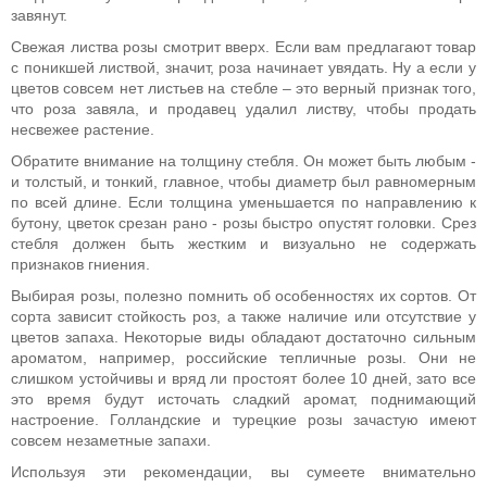
завянут.
Свежая листва розы смотрит вверх. Если вам предлагают товар
с поникшей листвой, значит, роза начинает увядать. Ну а если у
цветов совсем нет листьев на стебле – это верный признак того,
что роза завяла, и продавец удалил листву, чтобы продать
несвежее растение.
Обратите внимание на толщину стебля. Он может быть любым -
и толстый, и тонкий, главное, чтобы диаметр был равномерным
по всей длине. Если толщина уменьшается по направлению к
бутону, цветок срезан рано - розы быстро опустят головки. Срез
стебля должен быть жестким и визуально не содержать
признаков гниения.
Выбирая розы, полезно помнить об особенностях их сортов. От
сорта зависит стойкость роз, а также наличие или отсутствие у
цветов запаха. Некоторые виды обладают достаточно сильным
ароматом, например, российские тепличные розы. Они не
слишком устойчивы и вряд ли простоят более 10 дней, зато все
это время будут источать сладкий аромат, поднимающий
настроение. Голландские и турецкие розы зачастую имеют
совсем незаметные запахи.
Используя эти рекомендации, вы сумеете внимательно