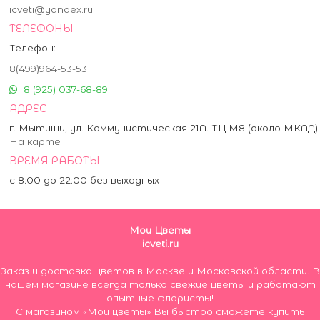
icveti@yandex.ru
ТЕЛЕФОНЫ
Телефон:
8(499)964-53-53
8 (925) 037-68-89
АДРЕС
г. Мытищи, ул. Коммунистическая 21А. ТЦ М8 (около МКАД)
На карте
ВРЕМЯ РАБОТЫ
с 8:00 до 22:00 без выходных
Мои Цветы
icveti.ru
Заказ и доставка цветов в Москве и Московской области. В
нашем магазине всегда только свежие цветы и работают
опытные флористы!
С магазином «Мои цветы» Вы быстро сможете купить