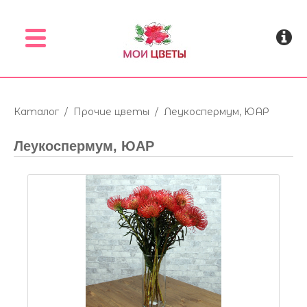
Menu
Каталог
/
Прочие цветы
/
Леукоспермум, ЮАР
Леукоспермум, ЮАР