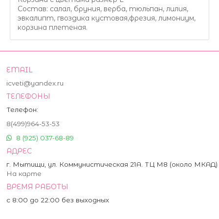
Состав: салал, бруния, верба, тюльпан, лилия,
эвкалипт, гвоздика кустовая,фрезия, лимониум,
корзина плетеная.
EMAIL
icveti@yandex.ru
ТЕЛЕФОНЫ
Телефон:
8(499)964-53-53
8 (925) 037-68-89
АДРЕС
г. Мытищи, ул. Коммунистическая 21А. ТЦ М8 (около МКАД)
На карте
ВРЕМЯ РАБОТЫ
с 8:00 до 22:00 без выходных