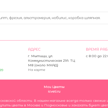
ипт, фрезия, альстромерия, нобилис, коробка шляпная.
АДРЕС
ВРЕМЯ РА
г. Мытищи, ул.
с 8:00 до 22
Коммунистическая 21А. ТЦ
М8 (около МКАД)
На карте
89
Мои Цветы
icveti.ru
осковской области. В нашем магазине всегда только свеж
пить цветы в Москве и Подмосковье и заказать букет цве