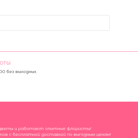
БОТЫ
:00 без выходных
ие цветы и работают опытные флористы!
тов с бесплатной доставкой по выгодным ценам!