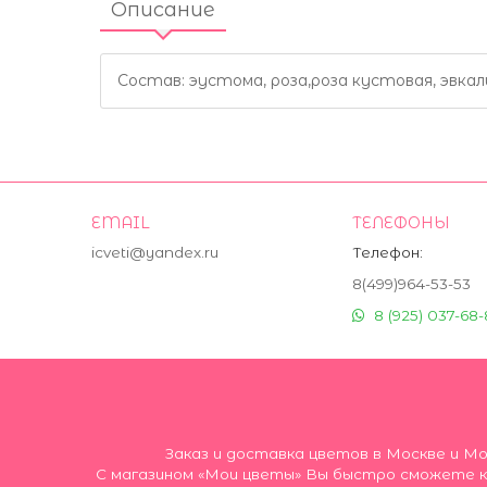
Описание
Состав: эустома, роза,роза кустовая, эвкал
EMAIL
ТЕЛЕФОНЫ
icveti@yandex.ru
Телефон:
8(499)964-53-53
8 (925) 037-68-
Заказ и доставка цветов в Москве и М
С магазином «Мои цветы» Вы быстро сможете ку