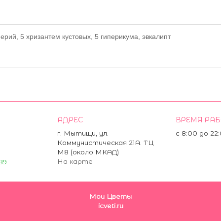
мерий, 5 хризантем кустовых, 5 гиперикума, эвкалипт
АДРЕС
ВРЕМЯ РА
г. Мытищи, ул.
с 8:00 до 22
Коммунистическая 21А. ТЦ
М8 (около МКАД)
На карте
89
Мои Цветы
icveti.ru