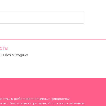
БОТЫ
:00 без выходных
ие цветы и работают опытные флористы!
тов с бесплатной доставкой по выгодным ценам!