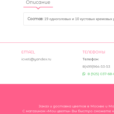
Описание
Состав:
19 одноголовых и 10 кустовых кремовых р
EMAIL
ТЕЛЕФОНЫ
icveti@yandex.ru
Телефон:
8(499)964-53-53
8 (925) 037-68-
Заказ и доставка цветов в Москве и М
С магазином «Мои цветы» Вы быстро сможете ку