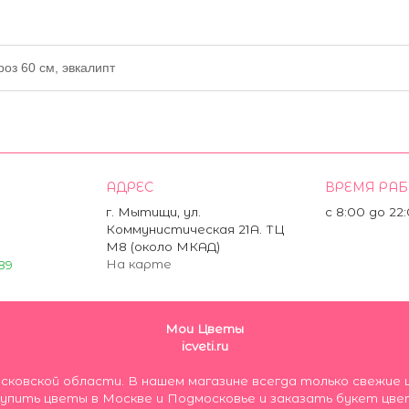
оз 60 см, эвкалипт
АДРЕС
ВРЕМЯ РА
г. Мытищи, ул.
с 8:00 до 22
Коммунистическая 21А. ТЦ
М8 (около МКАД)
На карте
89
Мои Цветы
icveti.ru
осковской области. В нашем магазине всегда только свеж
пить цветы в Москве и Подмосковье и заказать букет цве