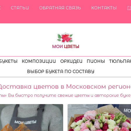
С
СТАТЬИ
ОБРАТНАЯ СВЯЗЬ
КОНТАКТЫ
Г
БУКЕТЫ
КОМПОЗИЦИИ
ОРХИДЕИ
ПИОНЫ
ТЮЛЬПА
ВЫБОР БУКЕТА ПО СОСТАВУ
Доставка цветов в Московском регион
ты» Вы быстро получите свежие цветы и авторские буке