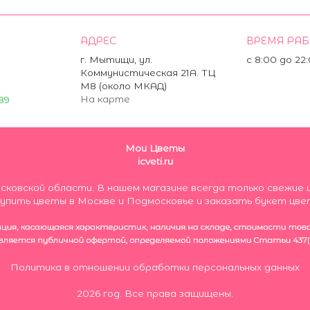
АДРЕС
ВРЕМЯ РА
г. Мытищи, ул.
с 8:00 до 22
Коммунистическая 21А. ТЦ
М8 (около МКАД)
На карте
89
Мои Цветы
icveti.ru
осковской области. В нашем магазине всегда только свеж
пить цветы в Москве и Подмосковье и заказать букет цве
Политика в отношении обработки персональных данных
2026 год. Все права защищены.