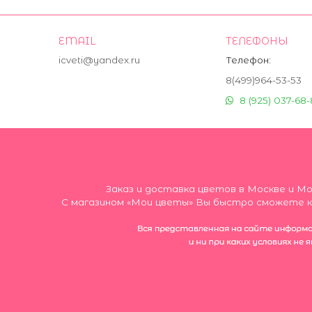
EMAIL
ТЕЛЕФОНЫ
icveti@yandex.ru
Телефон:
8(499)964-53-53
8 (925) 037-68-
Заказ и доставка цветов в Москве и М
С магазином «Мои цветы» Вы быстро сможете ку